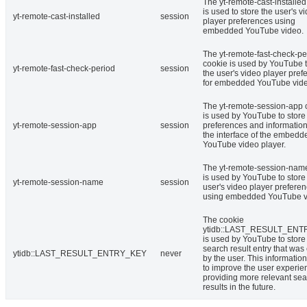
The yt-remote-cast-installed
is used to store the user's v
yt-remote-cast-installed
session
player preferences using
embedded YouTube video.
The yt-remote-fast-check-pe
cookie is used by YouTube t
yt-remote-fast-check-period
session
the user's video player pref
for embedded YouTube vide
The yt-remote-session-app 
is used by YouTube to store
yt-remote-session-app
session
preferences and informatio
the interface of the embedd
YouTube video player.
The yt-remote-session-nam
is used by YouTube to store
yt-remote-session-name
session
user's video player prefere
using embedded YouTube v
The cookie
ytidb::LAST_RESULT_EN
is used by YouTube to store 
search result entry that was
ytidb::LAST_RESULT_ENTRY_KEY
never
by the user. This informatio
to improve the user experie
providing more relevant se
results in the future.