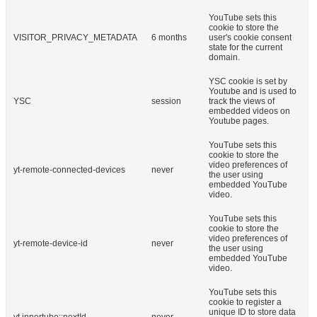
YouTube sets this
cookie to store the
VISITOR_PRIVACY_METADATA
6 months
user's cookie consent
state for the current
domain.
YSC cookie is set by
Youtube and is used to
YSC
session
track the views of
embedded videos on
Youtube pages.
YouTube sets this
cookie to store the
video preferences of
yt-remote-connected-devices
never
the user using
embedded YouTube
video.
YouTube sets this
cookie to store the
video preferences of
yt-remote-device-id
never
the user using
embedded YouTube
video.
YouTube sets this
cookie to register a
unique ID to store data