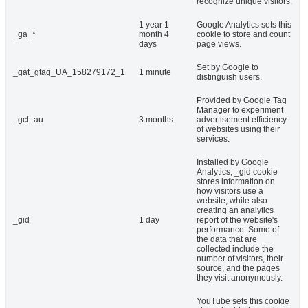
recognize unique visitors.
1 year 1
Google Analytics sets this
_ga_*
month 4
cookie to store and count
days
page views.
Set by Google to
_gat_gtag_UA_158279172_1
1 minute
distinguish users.
Provided by Google Tag
Manager to experiment
_gcl_au
3 months
advertisement efficiency
of websites using their
services.
Installed by Google
Analytics, _gid cookie
stores information on
how visitors use a
website, while also
creating an analytics
_gid
1 day
report of the website's
performance. Some of
the data that are
collected include the
number of visitors, their
source, and the pages
they visit anonymously.
YouTube sets this cookie