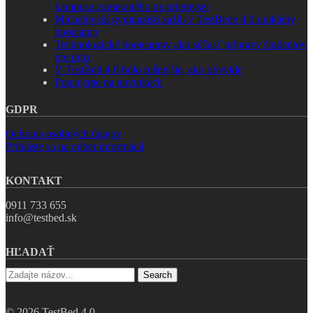
kampusu zameraného na priemysel
Michalovskí gymnazisti zažili v TestBede 4.0 unikátny
bootcamp
Technologické bootcampy ako súčasť prípravy študentov
pre prax
V TestBed 4.0 bolo rušnejšie, ako obvykle
Pracujeme na novinkách
GDPR
Ochrana osobných údajov
Prihláste sa na odber informácií
KONTAKT
0911 733 655
info@testbed.sk
HĽADAŤ
Search
© 2026 TestBed 4.0.