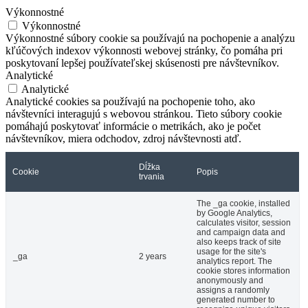
Výkonnostné
Výkonnostné
Výkonnostné súbory cookie sa používajú na pochopenie a analýzu
kľúčových indexov výkonnosti webovej stránky, čo pomáha pri
poskytovaní lepšej používateľskej skúsenosti pre návštevníkov.
Analytické
Analytické
Analytické cookies sa používajú na pochopenie toho, ako
návštevníci interagujú s webovou stránkou. Tieto súbory cookie
pomáhajú poskytovať informácie o metrikách, ako je počet
návštevníkov, miera odchodov, zdroj návštevnosti atď.
Dĺžka
Cookie
Popis
trvania
The _ga cookie, installed
by Google Analytics,
calculates visitor, session
and campaign data and
also keeps track of site
usage for the site's
_ga
2 years
analytics report. The
cookie stores information
anonymously and
assigns a randomly
generated number to