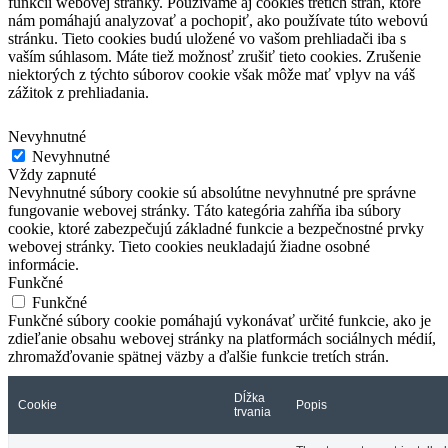
funkcií webovej stránky.
Používame aj cookies tretích strán, ktoré
nám pomáhajú analyzovať a pochopiť, ako používate túto webovú
stránku.
Tieto cookies budú uložené vo vašom prehliadači iba s
vaším súhlasom.
Máte tiež možnosť zrušiť tieto cookies.
Zrušenie
niektorých z týchto súborov cookie však môže mať vplyv na váš
zážitok z prehliadania.
Nevyhnutné
Nevyhnutné
Vždy zapnuté
Nevyhnutné súbory cookie sú absolútne nevyhnutné pre správne
fungovanie webovej stránky. Táto kategória zahŕňa iba súbory
cookie, ktoré zabezpečujú základné funkcie a bezpečnostné prvky
webovej stránky. Tieto cookies neukladajú žiadne osobné
informácie.
Funkčné
Funkčné
Funkčné súbory cookie pomáhajú vykonávať určité funkcie, ako je
zdieľanie obsahu webovej stránky na platformách sociálnych médií,
zhromažďovanie spätnej väzby a ďalšie funkcie tretích strán.
Dĺžka
Cookie
Popis
trvania