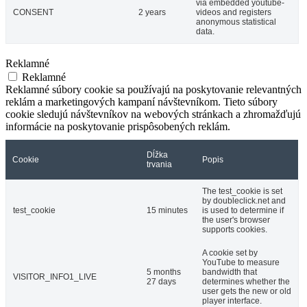
via embedded youtube-
CONSENT
2 years
videos and registers
anonymous statistical
data.
Reklamné
Reklamné
Reklamné súbory cookie sa používajú na poskytovanie relevantných
reklám a marketingových kampaní návštevníkom. Tieto súbory
cookie sledujú návštevníkov na webových stránkach a zhromažďujú
informácie na poskytovanie prispôsobených reklám.
Dĺžka
Cookie
Popis
trvania
The test_cookie is set
by doubleclick.net and
test_cookie
15 minutes
is used to determine if
the user's browser
supports cookies.
A cookie set by
YouTube to measure
5 months
bandwidth that
VISITOR_INFO1_LIVE
27 days
determines whether the
user gets the new or old
player interface.