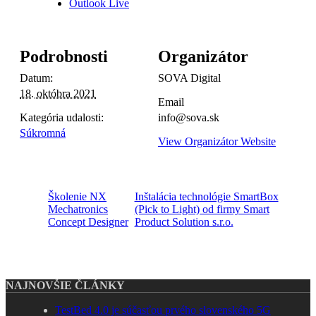
Outlook Live
Podrobnosti
Organizátor
Datum:
SOVA Digital
18. októbra 2021
Email
Kategória udalosti:
info@sova.sk
Súkromná
View Organizátor Website
Školenie NX
Inštalácia technológie SmartBox
Mechatronics
(Pick to Light) od firmy Smart
Concept Designer
Product Solution s.r.o.
NAJNOVŠIE ČLÁNKY
TestBed 4.0 je súčasťou prvého slovenského 5G