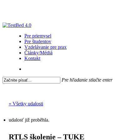
Skip
to
main
content
search
Menu
Pre priemysel
Pre študentov
Vzdelávanie pre prax
Články/Médiá
Kontakt
search
Pre hľadanie stlačte enter
Close
Search
« Všetky udalosti
udalosť již proběhla.
RTLS školenie – TUKE