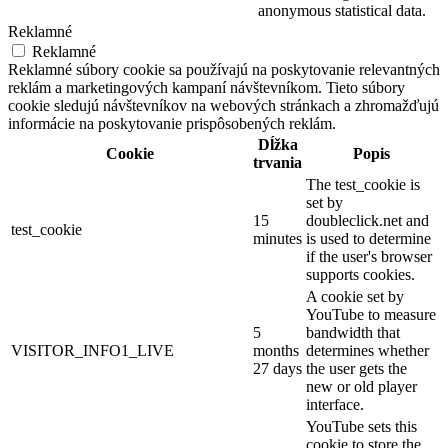
anonymous statistical data.
Reklamné
Reklamné
Reklamné súbory cookie sa používajú na poskytovanie relevantných
reklám a marketingových kampaní návštevníkom. Tieto súbory
cookie sledujú návštevníkov na webových stránkach a zhromažďujú
informácie na poskytovanie prispôsobených reklám.
Dĺžka
Cookie
Popis
trvania
The test_cookie is
set by
15
doubleclick.net and
test_cookie
minutes
is used to determine
if the user's browser
supports cookies.
A cookie set by
YouTube to measure
5
bandwidth that
VISITOR_INFO1_LIVE
months
determines whether
27 days
the user gets the
new or old player
interface.
YouTube sets this
cookie to store the