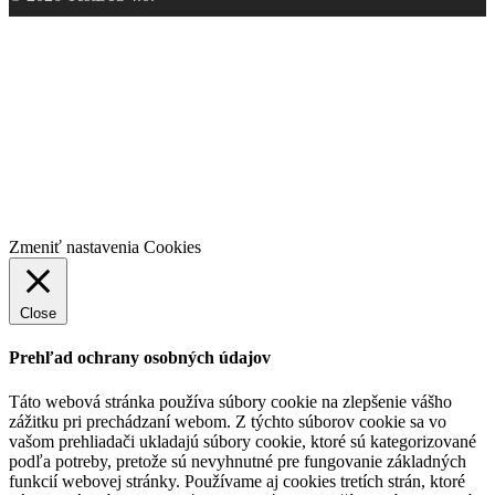
Pre priemysel
Pre študentov
Vzdelávanie pre prax
Články/Médiá
Kontakt
Zmeniť nastavenia Cookies
Close
Prehľad ochrany osobných údajov
Táto webová stránka používa súbory cookie na zlepšenie vášho
zážitku pri prechádzaní webom.
Z týchto súborov cookie sa vo
vašom prehliadači ukladajú súbory cookie, ktoré sú kategorizované
podľa potreby, pretože sú nevyhnutné pre fungovanie základných
funkcií webovej stránky.
Používame aj cookies tretích strán, ktoré