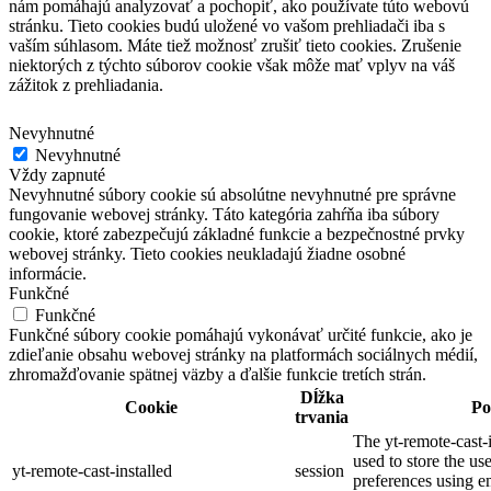
nám pomáhajú analyzovať a pochopiť, ako používate túto webovú
stránku.
Tieto cookies budú uložené vo vašom prehliadači iba s
vaším súhlasom.
Máte tiež možnosť zrušiť tieto cookies.
Zrušenie
niektorých z týchto súborov cookie však môže mať vplyv na váš
zážitok z prehliadania.
Nevyhnutné
Nevyhnutné
Vždy zapnuté
Nevyhnutné súbory cookie sú absolútne nevyhnutné pre správne
fungovanie webovej stránky. Táto kategória zahŕňa iba súbory
cookie, ktoré zabezpečujú základné funkcie a bezpečnostné prvky
webovej stránky. Tieto cookies neukladajú žiadne osobné
informácie.
Funkčné
Funkčné
Funkčné súbory cookie pomáhajú vykonávať určité funkcie, ako je
zdieľanie obsahu webovej stránky na platformách sociálnych médií,
zhromažďovanie spätnej väzby a ďalšie funkcie tretích strán.
Dĺžka
Cookie
Po
trvania
The yt-remote-cast-i
used to store the us
yt-remote-cast-installed
session
preferences using