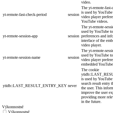
video.
The yt-remote-fast-
is used by YouTube t
yt-remote-fast-check-period
session
video player prefer
YouTube videos.
The yt-remote-sessi
used by YouTube to 
yt-remote-session-app
session
preferences and inf
interface of the e
video player.
The yt-remote-sessi
used by YouTube to 
yt-remote-session-name
session
video player prefer
embedded YouTube 
The cookie
ytidb::LAST_R
is used by YouTube t
search result entry 
ytidb::LAST_RESULT_ENTRY_KEY
never
the user. This infor
improve the user ex
providing more relev
in the future.
Výkonnostné
Výkonnostné