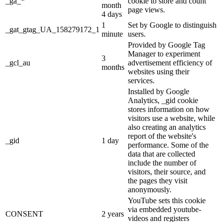
_ga_*
cookie to store and count
month
page views.
4 days
1
Set by Google to distinguish
_gat_gtag_UA_158279172_1
minute
users.
Provided by Google Tag
Manager to experiment
3
_gcl_au
advertisement efficiency of
months
websites using their
services.
Installed by Google
Analytics, _gid cookie
stores information on how
visitors use a website, while
also creating an analytics
report of the website's
_gid
1 day
performance. Some of the
data that are collected
include the number of
visitors, their source, and
the pages they visit
anonymously.
YouTube sets this cookie
via embedded youtube-
CONSENT
2 years
videos and registers