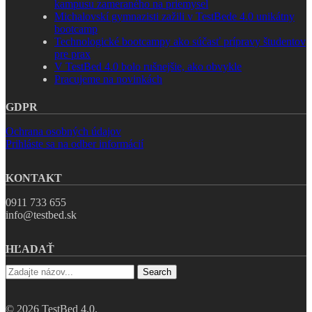
kampusu zameraného na priemysel
Michalovskí gymnazisti zažili v TestBede 4.0 unikátny
bootcamp
Technologické bootcampy ako súčasť prípravy študentov
pre prax
V TestBed 4.0 bolo rušnejšie, ako obvykle
Pracujeme na novinkách
GDPR
Ochrana osobných údajov
Prihláste sa na odber informácií
KONTAKT
0911 733 655
info@testbed.sk
HĽADAŤ
Search
© 2026 TestBed 4.0.