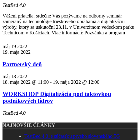
TestBed 4.0
Vážení priatelia, srdečne Vás pozývame na odborný seminár
zameraný na technológie trieskového obrábania a digitalizáciu
výroby, ktorý sa uskutoční 23.11. v Univerzitnom vedeckom parku
Technicom v Košiciach. Viac informácií: Pozvánka a program
máj
19
2022
19. mája 2022
Partnerský deň
máj
18
2022
18. mája 2022 @ 11:00
-
19. mája 2022 @ 12:00
WORKSHOP Digitalizácia pod taktovkou
podnikových lídrov
TestBed 4.0
NAJNOVŠIE ČLÁNKY
TestBed 4.0 je súčasťou prvého slovenského 5G