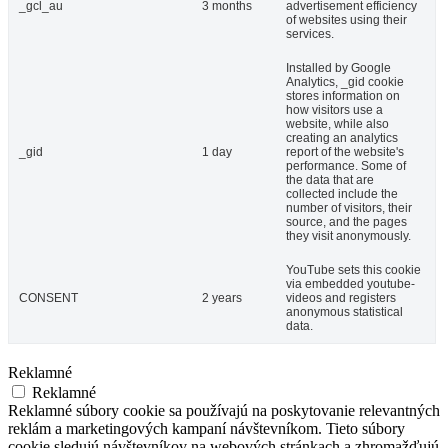
_gcl_au
3 months
advertisement efficiency
of websites using their
services.
Installed by Google
Analytics, _gid cookie
stores information on
how visitors use a
website, while also
creating an analytics
_gid
1 day
report of the website's
performance. Some of
the data that are
collected include the
number of visitors, their
source, and the pages
they visit anonymously.
YouTube sets this cookie
via embedded youtube-
CONSENT
2 years
videos and registers
anonymous statistical
data.
Reklamné
Reklamné
Reklamné súbory cookie sa používajú na poskytovanie relevantných
reklám a marketingových kampaní návštevníkom. Tieto súbory
cookie sledujú návštevníkov na webových stránkach a zhromažďujú