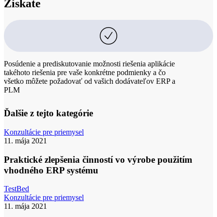
Získate
Posúdenie a prediskutovanie možnosti riešenia aplikácie
takéhoto riešenia pre vaše konkrétne podmienky a čo
všetko môžete požadovať od vašich dodávateľov ERP a
PLM
Ďalšie z tejto kategórie
Praktické
Konzultácie pre priemysel
zlepšenia
11. mája 2021
činností
vo
Praktické zlepšenia činností vo výrobe použitím
výrobe
vhodného ERP systému
použitím
vhodného
TestBed
ERP
Overenie
Konzultácie pre priemysel
systému
montáže
11. mája 2021
s