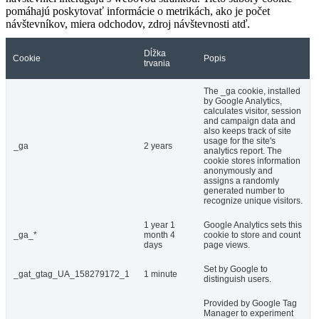
pomáhajú poskytovať informácie o metrikách, ako je počet
návštevníkov, miera odchodov, zdroj návštevnosti atď.
Dĺžka
Cookie
Popis
trvania
The _ga cookie, installed
by Google Analytics,
calculates visitor, session
and campaign data and
also keeps track of site
usage for the site's
_ga
2 years
analytics report. The
cookie stores information
anonymously and
assigns a randomly
generated number to
recognize unique visitors.
1 year 1
Google Analytics sets this
_ga_*
month 4
cookie to store and count
days
page views.
Set by Google to
_gat_gtag_UA_158279172_1
1 minute
distinguish users.
Provided by Google Tag
Manager to experiment