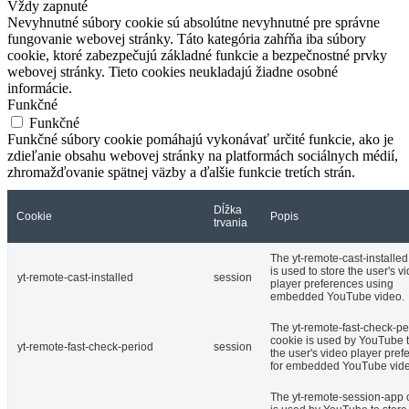
Vždy zapnuté
Nevyhnutné súbory cookie sú absolútne nevyhnutné pre správne
fungovanie webovej stránky. Táto kategória zahŕňa iba súbory
cookie, ktoré zabezpečujú základné funkcie a bezpečnostné prvky
webovej stránky. Tieto cookies neukladajú žiadne osobné
informácie.
Funkčné
Funkčné
Funkčné súbory cookie pomáhajú vykonávať určité funkcie, ako je
zdieľanie obsahu webovej stránky na platformách sociálnych médií,
zhromažďovanie spätnej väzby a ďalšie funkcie tretích strán.
Dĺžka
Cookie
Popis
trvania
The yt-remote-cast-installed
is used to store the user's v
yt-remote-cast-installed
session
player preferences using
embedded YouTube video.
The yt-remote-fast-check-pe
cookie is used by YouTube t
yt-remote-fast-check-period
session
the user's video player pref
for embedded YouTube vide
The yt-remote-session-app 