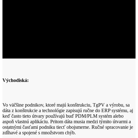
Východiská:
Vo väčšine podnikov, ktoré majú konštrukciu, TgPV a výrobu, sa
dáta z konštrukcie a technológie zapisujú ručne do ERP systému, aj
keď často tieto útvary používajú buď PDM/PLM systém alebo
aspoň vlastnú aplikáciu. Pritom dáta musia medzi týmito útvarmi a
ostatnými časťami podniku tiecť obojsmerne. Ručné spracovanie je
zdĺhavé a spojené s množstvom chýb.