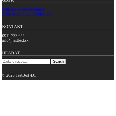
GDPR
Ochrana osobných údajov
Prihláste sa na odber informácií
KONTAKT
0911 733 655
info@testbed.sk
HĽADAŤ
Search
© 2026 TestBed 4.0.
Pre priemysel
Pre študentov
Vzdelávanie pre prax
Články/Médiá