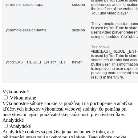
is used by YouTube to store
yt-remote-session-app
session
preferences and informatio
the interface of the embedd
YouTube video player.
The yt-remote-session-nam
is used by YouTube to store
yt-remote-session-name
session
user's video player prefere
using embedded YouTube v
The cookie
ytidb::LAST_RESULT_EN
is used by YouTube to store 
search result entry that was
ytidb::LAST_RESULT_ENTRY_KEY
never
by the user. This informatio
to improve the user experie
providing more relevant se
results in the future.
Výkonnostné
Výkonnostné
Výkonnostné súbory cookie sa používajú na pochopenie a analýzu
kľúčových indexov výkonnosti webovej stránky, čo pomáha pri
poskytovaní lepšej používateľskej skúsenosti pre návštevníkov.
Analytické
Analytické
Analytické cookies sa používajú na pochopenie toho, ako
návštevníci interagujú s webovou stránkou. Tieto súbory cookie