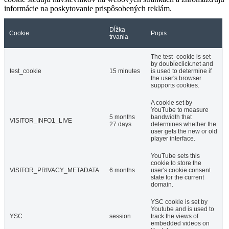
informácie na poskytovanie prispôsobených reklám.
Dĺžka
Cookie
Popis
trvania
The test_cookie is set
by doubleclick.net and
test_cookie
15 minutes
is used to determine if
the user's browser
supports cookies.
A cookie set by
YouTube to measure
5 months
bandwidth that
VISITOR_INFO1_LIVE
27 days
determines whether the
user gets the new or old
player interface.
YouTube sets this
cookie to store the
VISITOR_PRIVACY_METADATA
6 months
user's cookie consent
state for the current
domain.
YSC cookie is set by
Youtube and is used to
YSC
session
track the views of
embedded videos on