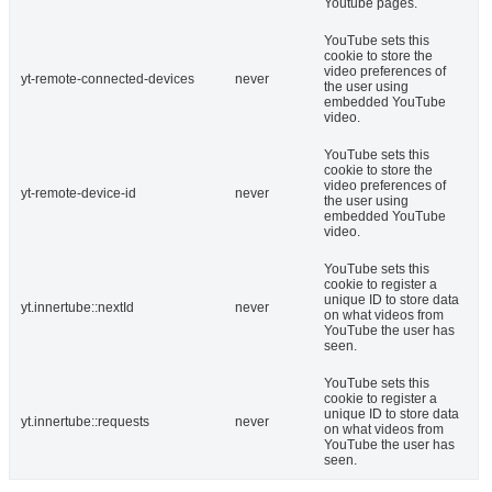
Youtube pages.
YouTube sets this
cookie to store the
video preferences of
yt-remote-connected-devices
never
the user using
embedded YouTube
video.
YouTube sets this
cookie to store the
video preferences of
yt-remote-device-id
never
the user using
embedded YouTube
video.
YouTube sets this
cookie to register a
unique ID to store data
yt.innertube::nextId
never
on what videos from
YouTube the user has
seen.
YouTube sets this
cookie to register a
unique ID to store data
yt.innertube::requests
never
on what videos from
YouTube the user has
seen.