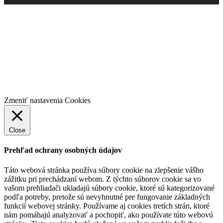
Pre priemysel
Pre študentov
Vzdelávanie pre prax
Články/Médiá
Kontakt
Zmeniť nastavenia Cookies
Close
Prehľad ochrany osobných údajov
Táto webová stránka používa súbory cookie na zlepšenie vášho
zážitku pri prechádzaní webom.
Z týchto súborov cookie sa vo
vašom prehliadači ukladajú súbory cookie, ktoré sú kategorizované
podľa potreby, pretože sú nevyhnutné pre fungovanie základných
funkcií webovej stránky.
Používame aj cookies tretích strán, ktoré
nám pomáhajú analyzovať a pochopiť, ako používate túto webovú