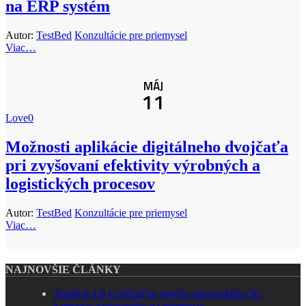
na ERP systém
Autor:
TestBed
Konzultácie pre priemysel
Viac…
MÁJ
11
Love
0
Možnosti aplikácie digitálneho dvojčaťa
pri zvyšovaní efektivity výrobných a
logistických procesov
Autor:
TestBed
Konzultácie pre priemysel
Viac…
NAJNOVŠIE ČLÁNKY
TestBed 4.0 je súčasťou prvého slovenského 5G
kampusu zameraného na priemysel