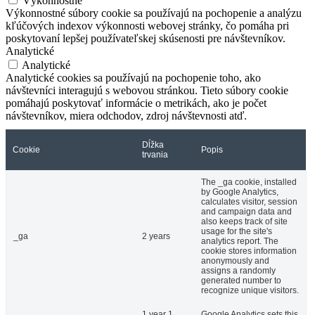
Výkonnostné
Výkonnostné súbory cookie sa používajú na pochopenie a analýzu
kľúčových indexov výkonnosti webovej stránky, čo pomáha pri
poskytovaní lepšej používateľskej skúsenosti pre návštevníkov.
Analytické
Analytické
Analytické cookies sa používajú na pochopenie toho, ako
návštevníci interagujú s webovou stránkou. Tieto súbory cookie
pomáhajú poskytovať informácie o metrikách, ako je počet
návštevníkov, miera odchodov, zdroj návštevnosti atď.
Dĺžka
Cookie
Popis
trvania
The _ga cookie, installed
by Google Analytics,
calculates visitor, session
and campaign data and
also keeps track of site
usage for the site's
_ga
2 years
analytics report. The
cookie stores information
anonymously and
assigns a randomly
generated number to
recognize unique visitors.
1 year 1
Google Analytics sets this