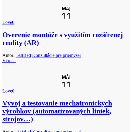
MÁJ
11
Love
0
Overenie montáže s využitím rozšírenej
reality (AR)
Autor:
TestBed
Konzultácie pre priemysel
Viac…
MÁJ
11
Love
0
Vývoj a testovanie mechatronických
výrobkov (automatizovaných liniek,
strojov…)
Autor:
TestBed
Konzultácie pre priemysel