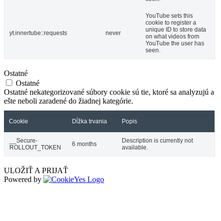
YouTube sets this
cookie to register a
unique ID to store data
yt.innertube::requests
never
on what videos from
YouTube the user has
seen.
Ostatné
Ostatné
Ostatné nekategorizované súbory cookie sú tie, ktoré sa analyzujú a
ešte neboli zaradené do žiadnej kategórie.
Cookie
Dĺžka trvania
Popis
__Secure-
Description is currently not
6 months
ROLLOUT_TOKEN
available.
ULOŽIŤ A PRIJAŤ
Powered by