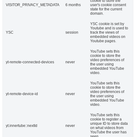
cookie to store the
VISITOR_PRIVACY_METADATA
6 months
user's cookie consent
state for the current
domain.
YSC cookie is set by
Youtube and is used to
YSC
session
track the views of
embedded videos on
Youtube pages.
YouTube sets this
cookie to store the
video preferences of
yt-remote-connected-devices
never
the user using
embedded YouTube
video.
YouTube sets this
cookie to store the
video preferences of
yt-remote-device-id
never
the user using
embedded YouTube
video.
YouTube sets this
cookie to register a
unique ID to store data
yt.innertube::nextId
never
on what videos from
YouTube the user has
seen.