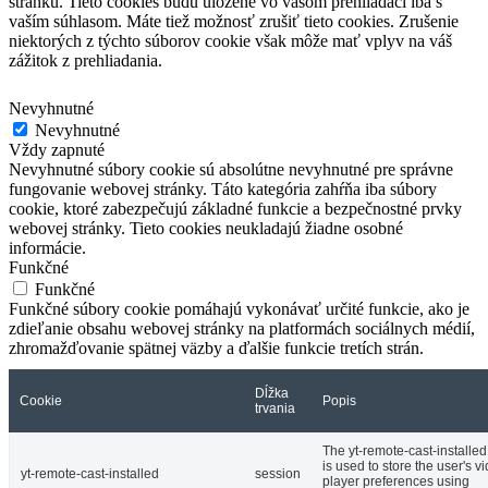
stránku.
Tieto cookies budú uložené vo vašom prehliadači iba s
vaším súhlasom.
Máte tiež možnosť zrušiť tieto cookies.
Zrušenie
niektorých z týchto súborov cookie však môže mať vplyv na váš
zážitok z prehliadania.
Nevyhnutné
Nevyhnutné
Vždy zapnuté
Nevyhnutné súbory cookie sú absolútne nevyhnutné pre správne
fungovanie webovej stránky. Táto kategória zahŕňa iba súbory
cookie, ktoré zabezpečujú základné funkcie a bezpečnostné prvky
webovej stránky. Tieto cookies neukladajú žiadne osobné
informácie.
Funkčné
Funkčné
Funkčné súbory cookie pomáhajú vykonávať určité funkcie, ako je
zdieľanie obsahu webovej stránky na platformách sociálnych médií,
zhromažďovanie spätnej väzby a ďalšie funkcie tretích strán.
Dĺžka
Cookie
Popis
trvania
The yt-remote-cast-installed
is used to store the user's v
yt-remote-cast-installed
session
player preferences using