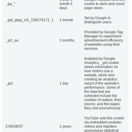
_ga_*
month 4
cookie to store and count
days
page views.
Set by Google to
_gat_gtag_UA_158279172_1
1 minute
distinguish users.
Provided by Google Tag
Manager to experiment
_gcl_au
3 months
advertisement efficiency
of websites using their
services.
Installed by Google
Analytics, _gid cookie
stores information on
how visitors use a
website, while also
creating an analytics
_gid
1 day
report of the website's
performance. Some of
the data that are
collected include the
number of visitors, their
source, and the pages
they visit anonymously.
YouTube sets this cookie
via embedded youtube-
CONSENT
2 years
videos and registers
anonymous statistical