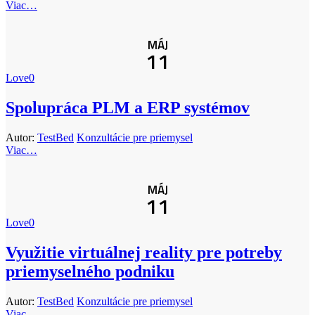
Viac…
MÁJ
11
Love
0
Spolupráca PLM a ERP systémov
Autor:
TestBed
Konzultácie pre priemysel
Viac…
MÁJ
11
Love
0
Využitie virtuálnej reality pre potreby
priemyselného podniku
Autor:
TestBed
Konzultácie pre priemysel
Viac…