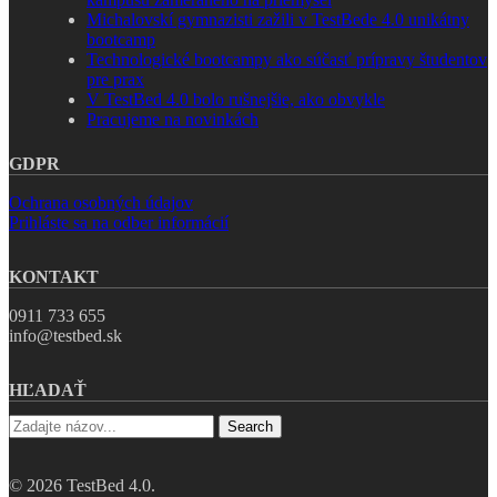
Michalovskí gymnazisti zažili v TestBede 4.0 unikátny
bootcamp
Technologické bootcampy ako súčasť prípravy študentov
pre prax
V TestBed 4.0 bolo rušnejšie, ako obvykle
Pracujeme na novinkách
GDPR
Ochrana osobných údajov
Prihláste sa na odber informácií
KONTAKT
0911 733 655
info@testbed.sk
HĽADAŤ
Search
© 2026 TestBed 4.0.