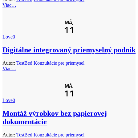
Viac…
MÁJ
11
Love
0
Digitálne integrovaný priemyselný podnik
Autor:
TestBed
Konzultácie pre priemysel
Viac…
MÁJ
11
Love
0
Montáž výrobkov bez papierovej
dokumentácie
Autor:
TestBed
Konzultácie pre priemysel