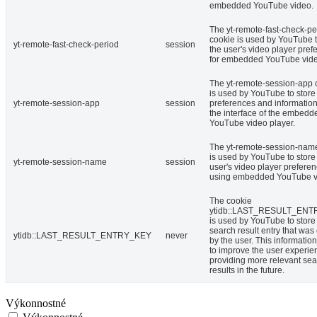
embedded YouTube video.
The yt-remote-fast-check-pe
cookie is used by YouTube t
yt-remote-fast-check-period
session
the user's video player pref
for embedded YouTube vide
The yt-remote-session-app 
is used by YouTube to store
yt-remote-session-app
session
preferences and informatio
the interface of the embedd
YouTube video player.
The yt-remote-session-nam
is used by YouTube to store
yt-remote-session-name
session
user's video player prefere
using embedded YouTube v
The cookie
ytidb::LAST_RESULT_EN
is used by YouTube to store 
search result entry that was
ytidb::LAST_RESULT_ENTRY_KEY
never
by the user. This informatio
to improve the user experie
providing more relevant se
results in the future.
Výkonnostné