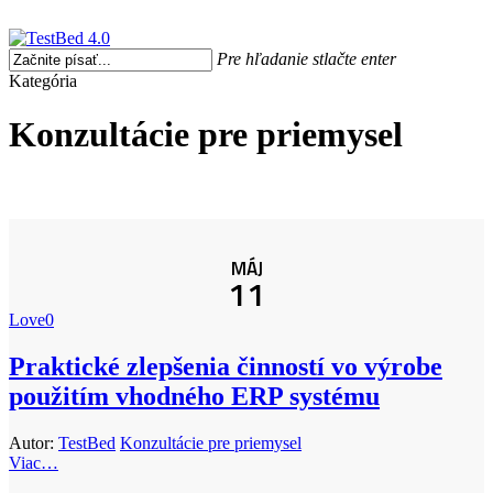
Skip
to
Close
main
search
Menu
Pre hľadanie stlačte enter
Menu
content
Close
Kategória
Search
Konzultácie pre priemysel
MÁJ
11
Love
0
Praktické zlepšenia činností vo výrobe
použitím vhodného ERP systému
Autor:
TestBed
Konzultácie pre priemysel
Viac…