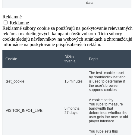
data.
Reklamné
Reklamné
Reklamné súbory cookie sa používajú na poskytovanie relevantných
reklám a marketingových kampaní návštevníkom. Tieto súbory
cookie sledujú návštevníkov na webových stránkach a zhromažďujú
informácie na poskytovanie prispôsobených reklám.
Dĺžka
Cookie
Popis
trvania
The test_cookie is set
by doubleclick.net and
test_cookie
15 minutes
is used to determine if
the user's browser
supports cookies.
A cookie set by
YouTube to measure
5 months
bandwidth that
VISITOR_INFO1_LIVE
27 days
determines whether the
user gets the new or old
player interface.
YouTube sets this